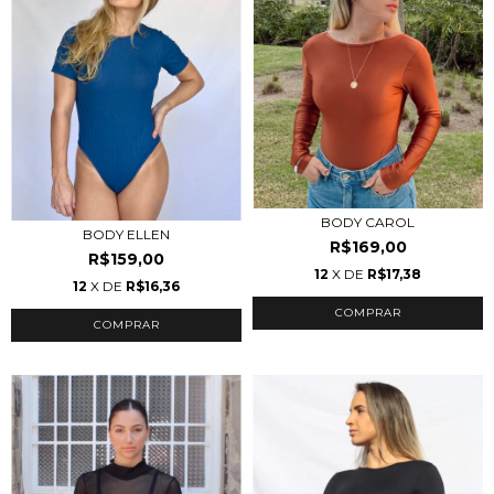
BODY CAROL
BODY ELLEN
R$169,00
R$159,00
12
X DE
R$17,38
12
X DE
R$16,36
COMPRAR
COMPRAR