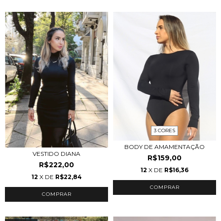
3 CORES
BODY DE AMAMENTAÇÃO
VESTIDO DIANA
R$159,00
R$222,00
12
X DE
R$16,36
12
X DE
R$22,84
COMPRAR
COMPRAR