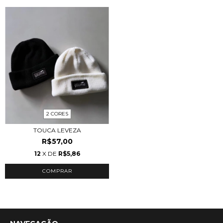
2 CORES
TOUCA LEVEZA
R$57,00
12
X DE
R$5,86
COMPRAR