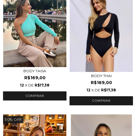
BODY TAISA
BODY THAI
R$169,00
R$169,00
12
X DE
R$17,38
12
X DE
R$17,38
COMPRAR
COMPRAR
30
%
OFF