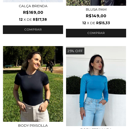
CALÇA BRENDA
BLUSA PAM
R$169,00
R$149,00
12
X DE
R$17,38
12
X DE
R$15,33
COMPRAR
COMPRAR
25
%
OFF
BODY PRISCILLA