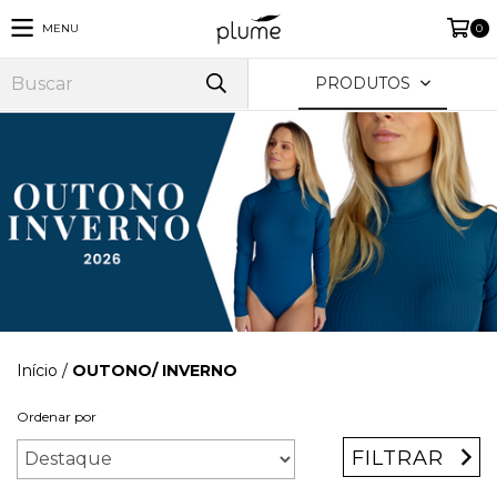
MENU
0
PRODUTOS
Início
/
OUTONO/ INVERNO
Ordenar por
FILTRAR