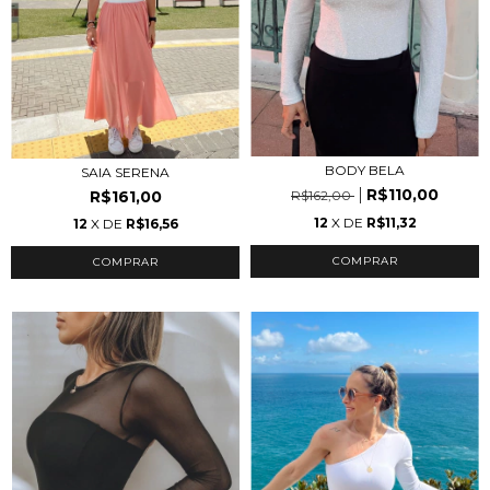
BODY BELA
SAIA SERENA
R$110,00
R$162,00
R$161,00
12
X DE
R$11,32
12
X DE
R$16,56
COMPRAR
COMPRAR