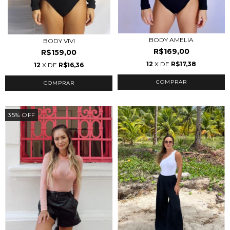
BODY AMELIA
BODY VIVI
R$169,00
R$159,00
12
X DE
R$17,38
12
X DE
R$16,36
COMPRAR
COMPRAR
35
%
OFF