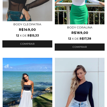
BODY CLEÓPATRA
BODY CORALINA
R$149,00
R$169,00
12
X DE
R$15,33
12
X DE
R$17,38
COMPRAR
COMPRAR